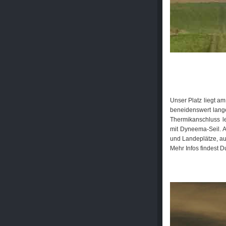
Unser Platz liegt a
beneidenswert lange
Thermikanschluss l
mit Dyneema-Seil. A
und Landeplätze, au
Mehr Infos findest D