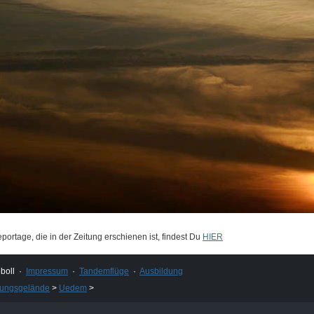
ortage, die in der Zeitung erschienen ist, findest Du
HIER
boll ·
Impressum
·
Tandemflüge
·
Ausbildung
dungsgelände
>
Uedem
>