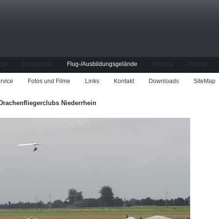
üge
Ausbildung
Flug-/Ausbildungsgelände
Termine
Portrait
rvice
Fotos und Filme
Links
Kontakt
Downloads
SiteMap
Drachenfliegerclubs Niederrhein