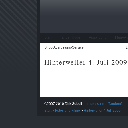
Start
Tandemflüge
Ausbildung
Flug-/A
Shop/Ausrüstung/Service
Fotos und Filme
L
Hinterweiler 4. Juli 2009
©2007-2010 Dirk Soboll ·
Impressum
·
Tandemflüg
Start
>
Fotos und Filme
>
Hinterweiler 4.Juli 2009
>