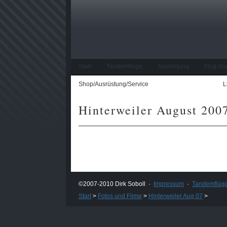
Start
Tandemflüge
Ausbildung
Flug-/A
Shop/Ausrüstung/Service
Fotos und Filme
L
Hinterweiler August 200
©2007-2010 Dirk Soboll ·
Impressum
·
Tandemflüg
Start
>
Fotos und Filme
>
Hinterweiler Aug 07
>