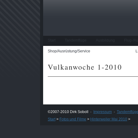
Start
Tandemflüge
Ausbildung
Flug-/A
Shop/Ausrüstung/Service
Fotos und Filme
L
Vulkanwoche 1-2010
©2007-2010 Dirk Soboll ·
Impressum
·
Tandemflüg
Start
>
Fotos und Filme
>
Hinterweiler Mai 2010
>