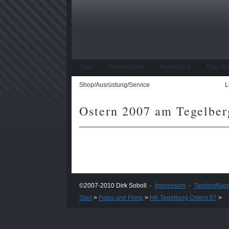
Start
Tandemflüge
Ausbildung
Flug-/A
Shop/Ausrüstung/Service
Fotos und Filme
L
Ostern 2007 am Tegelber
©2007-2010 Dirk Soboll ·
Impressum
·
Tandemflüg
Start
>
Fotos und Filme
>
HK Tegelberg Ostern 07
>